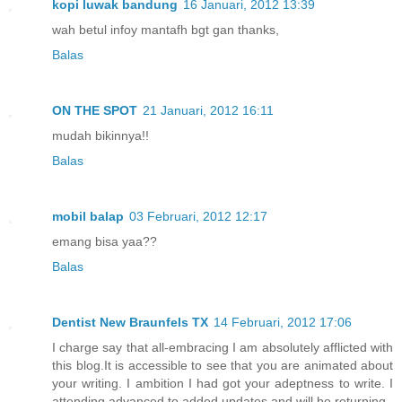
kopi luwak bandung
16 Januari, 2012 13:39
wah betul infoy mantafh bgt gan thanks,
Balas
ON THE SPOT
21 Januari, 2012 16:11
mudah bikinnya!!
Balas
mobil balap
03 Februari, 2012 12:17
emang bisa yaa??
Balas
Dentist New Braunfels TX
14 Februari, 2012 17:06
I charge say that all-embracing I am absolutely afflicted with
this blog.It is accessible to see that you are animated about
your writing. I ambition I had got your adeptness to write. I
attending advanced to added updates and will be returning