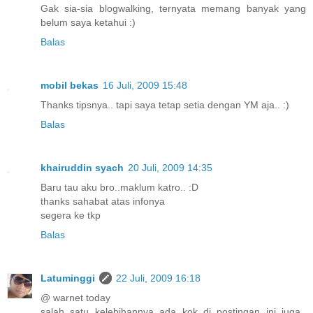
Gak sia-sia blogwalking, ternyata memang banyak yang
belum saya ketahui :)
Balas
mobil bekas
16 Juli, 2009 15:48
Thanks tipsnya.. tapi saya tetap setia dengan YM aja.. :)
Balas
khairuddin syach
20 Juli, 2009 14:35
Baru tau aku bro..maklum katro.. :D
thanks sahabat atas infonya
segera ke tkp
Balas
Latuminggi
22 Juli, 2009 16:18
@ warnet today
salah satu kelebihannya ada kok di postingan ini juga..