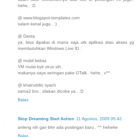
hehe.. :D
@ www.blogspot-templates.com
salam kenal juga.. :)
@ Danta
ya, bisa dipakai di mana saja utk aplikasi atau akses yg
membutuhkan Windows Live ID..
@ mobil bekas
YM mulai byk virus sih..
makanya saya seringan pake GTalk.. hehe.. v^^
@ khairuddin syach
sama2 bro.. silakan dicoba ya.. :D
Balas
Stop Dreaming Start Action
11 Agustus, 2009 05:42
anteng nih gan blm ada postingan baru.. ^^ hehehe
Balas