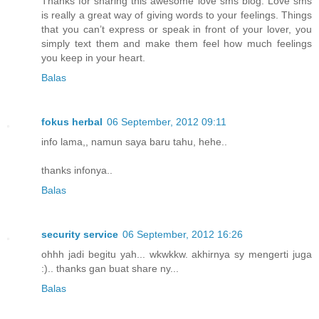
Thanks for sharing this awesome love sms blog. Love sms
is really a great way of giving words to your feelings. Things
that you can’t express or speak in front of your lover, you
simply text them and make them feel how much feelings
you keep in your heart.
Balas
fokus herbal
06 September, 2012 09:11
info lama,, namun saya baru tahu, hehe..
thanks infonya..
Balas
security service
06 September, 2012 16:26
ohhh jadi begitu yah... wkwkkw. akhirnya sy mengerti juga
:).. thanks gan buat share ny...
Balas