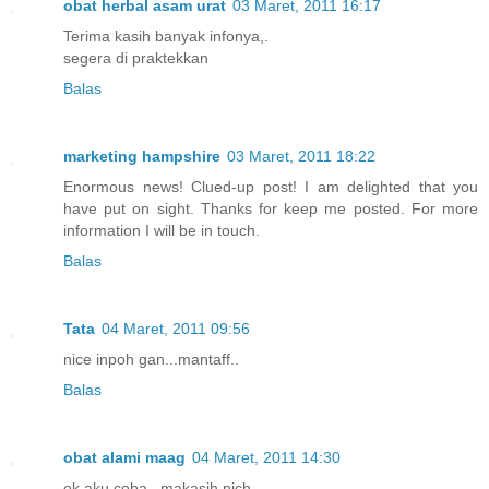
obat herbal asam urat
03 Maret, 2011 16:17
Terima kasih banyak infonya,.
segera di praktekkan
Balas
marketing hampshire
03 Maret, 2011 18:22
Enormous news! Clued-up post! I am delighted that you
have put on sight. Thanks for keep me posted. For more
information I will be in touch.
Balas
Tata
04 Maret, 2011 09:56
nice inpoh gan...mantaff..
Balas
obat alami maag
04 Maret, 2011 14:30
ok aku coba,..makasih nich...