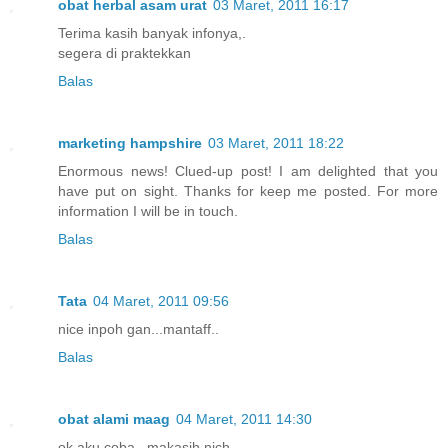
obat herbal asam urat
03 Maret, 2011 16:17
Terima kasih banyak infonya,.
segera di praktekkan
Balas
marketing hampshire
03 Maret, 2011 18:22
Enormous news! Clued-up post! I am delighted that you
have put on sight. Thanks for keep me posted. For more
information I will be in touch.
Balas
Tata
04 Maret, 2011 09:56
nice inpoh gan...mantaff..
Balas
obat alami maag
04 Maret, 2011 14:30
ok aku coba,..makasih nich...