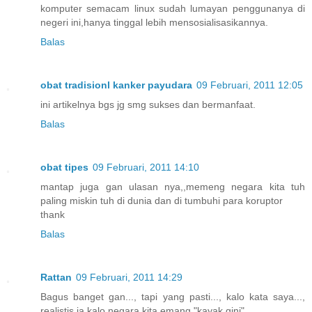
komputer semacam linux sudah lumayan penggunanya di
negeri ini,hanya tinggal lebih mensosialisasikannya.
Balas
obat tradisionl kanker payudara
09 Februari, 2011 12:05
ini artikelnya bgs jg smg sukses dan bermanfaat.
Balas
obat tipes
09 Februari, 2011 14:10
mantap juga gan ulasan nya,,memeng negara kita tuh
paling miskin tuh di dunia dan di tumbuhi para koruptor
thank
Balas
Rattan
09 Februari, 2011 14:29
Bagus banget gan..., tapi yang pasti..., kalo kata saya...,
realistis ja kalo negara kita emang "kayak gini"...