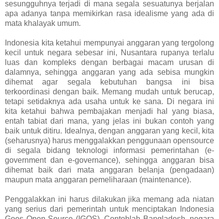
sesungguhnya terjadi di mana segala sesuatunya berjalan
apa adanya tanpa memikirkan rasa idealisme yang ada di
mata khalayak umum.
Indonesia kita ketahui mempunyai anggaran yang tergolong
kecil untuk negara sebesar ini, Nusantara rupanya terlalu
luas dan kompleks dengan berbagai macam urusan di
dalamnya, sehingga anggaran yang ada sebisa mungkin
dihemat agar segala kebutuhan bangsa ini bisa
terkoordinasi dengan baik. Memang mudah untuk berucap,
tetapi setidaknya ada usaha untuk ke sana. Di negara ini
kita ketahui bahwa pembajakan menjadi hal yang biasa,
entah tabiat dari mana, yang jelas ini bukan contoh yang
baik untuk ditiru. Idealnya, dengan anggaran yang kecil, kita
(seharusnya) harus menggalakkan penggunaan opensource
di segala bidang teknologi informasi pemerintahan (e-
government dan e-governance), sehingga anggaran bisa
dihemat baik dari mata anggaran belanja (pengadaan)
maupun mata anggaran pemeliharaan (maintenance).
Penggalakkan ini harus dilakukan jika memang ada niatan
yang serius dari pemerintah untuk menciptakan Indonesia
Goes Open Source (IGOS). Contohlah Bangladesh, negara