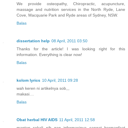
We provide osteopathy, Chiropractic, acupuncture,
massage and nutrition services in the North Ryde, Lane
Cove, Macquarie Park and Ryde areas of Sydney, NSW.
Balas
dissertation help
08 April, 2011 03:50
Thanks for the article! I was looking right for this
information. Everything is clear now!
Balas
kolom lyrics
10 April, 2011 09:28
wah keren ni artikelnya sob,,,
makasi....
Balas
Obat herbal HIV AIDS
11 April, 2011 12:58
mantap sekali nih gan informasinya sangat bermanfaat