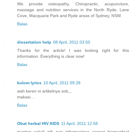
We provide osteopathy, Chiropractic, acupuncture,
massage and nutrition services in the North Ryde, Lane
Cove, Macquarie Park and Ryde areas of Sydney, NSW.
Balas
dissertation help
08 April, 2011 03:50
Thanks for the article! I was looking right for this
information. Everything is clear now!
Balas
kolom lyrics
10 April, 2011 09:28
wah keren ni artikelnya sob,,,
makasi....
Balas
Obat herbal HIV AIDS
11 April, 2011 12:58
mantap sekali nih gan informasinya sangat bermanfaat