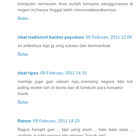
komputer semacam linux sudah lumayan penggunanya di
negeri ini,hanya tinggal lebih mensosialisasikannya.
Balas
obat tradisionl kanker payudara
09 Februari, 2011 12:05
ini artikelnya bgs jg smg sukses dan bermanfaat.
Balas
obat tipes
09 Februari, 2011 14:10
mantap juga gan ulasan nya,,memeng negara kita tuh
paling miskin tuh di dunia dan di tumbuhi para koruptor
thank
Balas
Rattan
09 Februari, 2011 14:29
Bagus banget gan..., tapi yang pasti..., kalo kata saya...,
realistis ja kalo negara kita emang "kayak gini"...