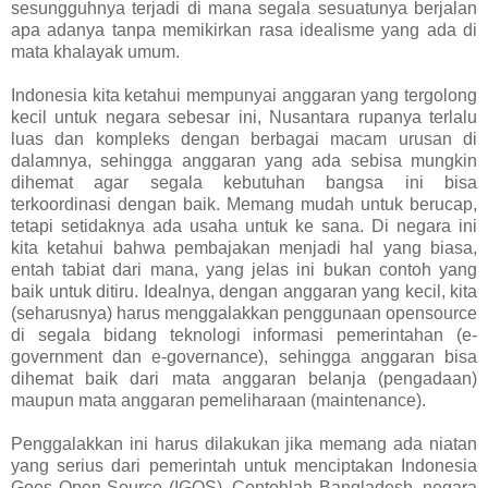
sesungguhnya terjadi di mana segala sesuatunya berjalan
apa adanya tanpa memikirkan rasa idealisme yang ada di
mata khalayak umum.
Indonesia kita ketahui mempunyai anggaran yang tergolong
kecil untuk negara sebesar ini, Nusantara rupanya terlalu
luas dan kompleks dengan berbagai macam urusan di
dalamnya, sehingga anggaran yang ada sebisa mungkin
dihemat agar segala kebutuhan bangsa ini bisa
terkoordinasi dengan baik. Memang mudah untuk berucap,
tetapi setidaknya ada usaha untuk ke sana. Di negara ini
kita ketahui bahwa pembajakan menjadi hal yang biasa,
entah tabiat dari mana, yang jelas ini bukan contoh yang
baik untuk ditiru. Idealnya, dengan anggaran yang kecil, kita
(seharusnya) harus menggalakkan penggunaan opensource
di segala bidang teknologi informasi pemerintahan (e-
government dan e-governance), sehingga anggaran bisa
dihemat baik dari mata anggaran belanja (pengadaan)
maupun mata anggaran pemeliharaan (maintenance).
Penggalakkan ini harus dilakukan jika memang ada niatan
yang serius dari pemerintah untuk menciptakan Indonesia
Goes Open Source (IGOS). Contohlah Bangladesh, negara