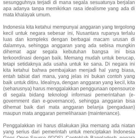
sesungguhnya terjadi di mana segala sesuatunya berjalan
apa adanya tanpa memikirkan rasa idealisme yang ada di
mata khalayak umum.
Indonesia kita ketahui mempunyai anggaran yang tergolong
kecil untuk negara sebesar ini, Nusantara rupanya terlalu
luas dan kompleks dengan berbagai macam urusan di
dalamnya, sehingga anggaran yang ada sebisa mungkin
dihemat agar segala kebutuhan bangsa ini bisa
terkoordinasi dengan baik. Memang mudah untuk berucap,
tetapi setidaknya ada usaha untuk ke sana. Di negara ini
kita ketahui bahwa pembajakan menjadi hal yang biasa,
entah tabiat dari mana, yang jelas ini bukan contoh yang
baik untuk ditiru. Idealnya, dengan anggaran yang kecil, kita
(seharusnya) harus menggalakkan penggunaan opensource
di segala bidang teknologi informasi pemerintahan (e-
government dan e-governance), sehingga anggaran bisa
dihemat baik dari mata anggaran belanja (pengadaan)
maupun mata anggaran pemeliharaan (maintenance).
Penggalakkan ini harus dilakukan jika memang ada niatan
yang serius dari pemerintah untuk menciptakan Indonesia
Goes Open Source (IGOS). Contohlah Bangladesh, negara