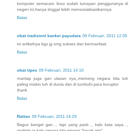
komputer semacam linux sudah lumayan penggunanya di
negeri ini,hanya tinggal lebih mensosialisasikannya.
Balas
obat tradisionl kanker payudara
09 Februari, 2011 12:05
ini artikelnya bgs jg smg sukses dan bermanfaat.
Balas
obat tipes
09 Februari, 2011 14:10
mantap juga gan ulasan nya,,memeng negara kita tuh
paling miskin tuh di dunia dan di tumbuhi para koruptor
thank
Balas
Rattan
09 Februari, 2011 14:29
Bagus banget gan..., tapi yang pasti..., kalo kata saya...,
realistis ja kalo negara kita emang "kayak gini"...