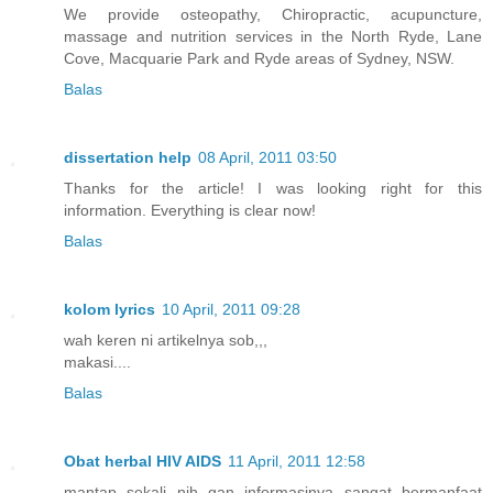
We provide osteopathy, Chiropractic, acupuncture,
massage and nutrition services in the North Ryde, Lane
Cove, Macquarie Park and Ryde areas of Sydney, NSW.
Balas
dissertation help
08 April, 2011 03:50
Thanks for the article! I was looking right for this
information. Everything is clear now!
Balas
kolom lyrics
10 April, 2011 09:28
wah keren ni artikelnya sob,,,
makasi....
Balas
Obat herbal HIV AIDS
11 April, 2011 12:58
mantap sekali nih gan informasinya sangat bermanfaat