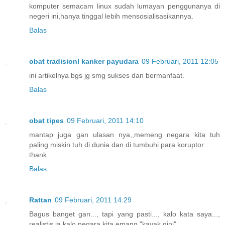
komputer semacam linux sudah lumayan penggunanya di
negeri ini,hanya tinggal lebih mensosialisasikannya.
Balas
obat tradisionl kanker payudara
09 Februari, 2011 12:05
ini artikelnya bgs jg smg sukses dan bermanfaat.
Balas
obat tipes
09 Februari, 2011 14:10
mantap juga gan ulasan nya,,memeng negara kita tuh
paling miskin tuh di dunia dan di tumbuhi para koruptor
thank
Balas
Rattan
09 Februari, 2011 14:29
Bagus banget gan..., tapi yang pasti..., kalo kata saya...,
realistis ja kalo negara kita emang "kayak gini"...