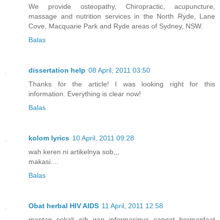
We provide osteopathy, Chiropractic, acupuncture,
massage and nutrition services in the North Ryde, Lane
Cove, Macquarie Park and Ryde areas of Sydney, NSW.
Balas
dissertation help
08 April, 2011 03:50
Thanks for the article! I was looking right for this
information. Everything is clear now!
Balas
kolom lyrics
10 April, 2011 09:28
wah keren ni artikelnya sob,,,
makasi....
Balas
Obat herbal HIV AIDS
11 April, 2011 12:58
mantap sekali nih gan informasinya sangat bermanfaat