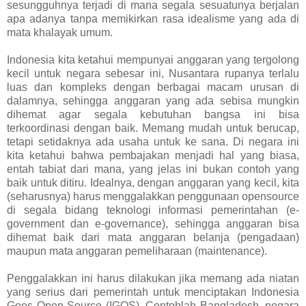
sesungguhnya terjadi di mana segala sesuatunya berjalan
apa adanya tanpa memikirkan rasa idealisme yang ada di
mata khalayak umum.
Indonesia kita ketahui mempunyai anggaran yang tergolong
kecil untuk negara sebesar ini, Nusantara rupanya terlalu
luas dan kompleks dengan berbagai macam urusan di
dalamnya, sehingga anggaran yang ada sebisa mungkin
dihemat agar segala kebutuhan bangsa ini bisa
terkoordinasi dengan baik. Memang mudah untuk berucap,
tetapi setidaknya ada usaha untuk ke sana. Di negara ini
kita ketahui bahwa pembajakan menjadi hal yang biasa,
entah tabiat dari mana, yang jelas ini bukan contoh yang
baik untuk ditiru. Idealnya, dengan anggaran yang kecil, kita
(seharusnya) harus menggalakkan penggunaan opensource
di segala bidang teknologi informasi pemerintahan (e-
government dan e-governance), sehingga anggaran bisa
dihemat baik dari mata anggaran belanja (pengadaan)
maupun mata anggaran pemeliharaan (maintenance).
Penggalakkan ini harus dilakukan jika memang ada niatan
yang serius dari pemerintah untuk menciptakan Indonesia
Goes Open Source (IGOS). Contohlah Bangladesh, negara