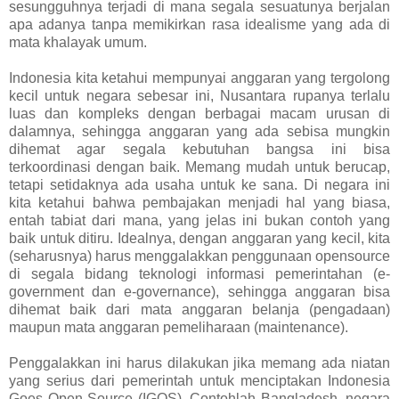
sesungguhnya terjadi di mana segala sesuatunya berjalan
apa adanya tanpa memikirkan rasa idealisme yang ada di
mata khalayak umum.
Indonesia kita ketahui mempunyai anggaran yang tergolong
kecil untuk negara sebesar ini, Nusantara rupanya terlalu
luas dan kompleks dengan berbagai macam urusan di
dalamnya, sehingga anggaran yang ada sebisa mungkin
dihemat agar segala kebutuhan bangsa ini bisa
terkoordinasi dengan baik. Memang mudah untuk berucap,
tetapi setidaknya ada usaha untuk ke sana. Di negara ini
kita ketahui bahwa pembajakan menjadi hal yang biasa,
entah tabiat dari mana, yang jelas ini bukan contoh yang
baik untuk ditiru. Idealnya, dengan anggaran yang kecil, kita
(seharusnya) harus menggalakkan penggunaan opensource
di segala bidang teknologi informasi pemerintahan (e-
government dan e-governance), sehingga anggaran bisa
dihemat baik dari mata anggaran belanja (pengadaan)
maupun mata anggaran pemeliharaan (maintenance).
Penggalakkan ini harus dilakukan jika memang ada niatan
yang serius dari pemerintah untuk menciptakan Indonesia
Goes Open Source (IGOS). Contohlah Bangladesh, negara