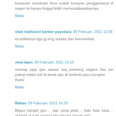
komputer semacam linux sudah lumayan penggunanya di
negeri ini,hanya tinggal lebih mensosialisasikannya.
Balas
obat tradisionl kanker payudara
09 Februari, 2011 12:05
ini artikelnya bgs jg smg sukses dan bermanfaat.
Balas
obat tipes
09 Februari, 2011 14:10
mantap juga gan ulasan nya,,memeng negara kita tuh
paling miskin tuh di dunia dan di tumbuhi para koruptor
thank
Balas
Rattan
09 Februari, 2011 14:29
Bagus banget gan..., tapi yang pasti..., kalo kata saya...,
realistis ja kalo negara kita emang "kayak gini"...