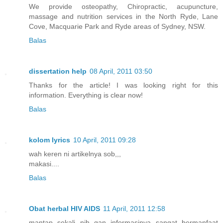
We provide osteopathy, Chiropractic, acupuncture,
massage and nutrition services in the North Ryde, Lane
Cove, Macquarie Park and Ryde areas of Sydney, NSW.
Balas
dissertation help
08 April, 2011 03:50
Thanks for the article! I was looking right for this
information. Everything is clear now!
Balas
kolom lyrics
10 April, 2011 09:28
wah keren ni artikelnya sob,,,
makasi....
Balas
Obat herbal HIV AIDS
11 April, 2011 12:58
mantap sekali nih gan informasinya sangat bermanfaat