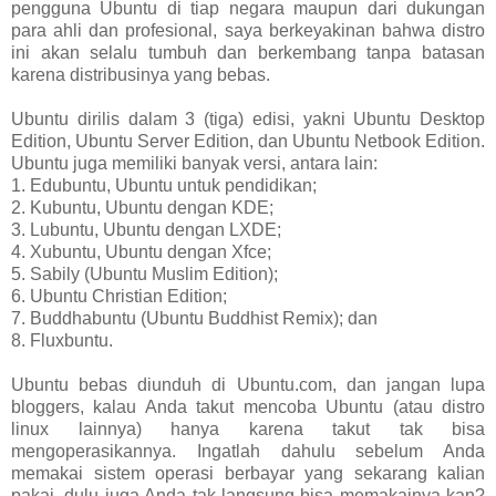
pengguna Ubuntu di tiap negara maupun dari dukungan
para ahli dan profesional, saya berkeyakinan bahwa distro
ini akan selalu tumbuh dan berkembang tanpa batasan
karena distribusinya yang bebas.
Ubuntu dirilis dalam 3 (tiga) edisi, yakni Ubuntu Desktop
Edition, Ubuntu Server Edition, dan Ubuntu Netbook Edition.
Ubuntu juga memiliki banyak versi, antara lain:
1. Edubuntu, Ubuntu untuk pendidikan;
2. Kubuntu, Ubuntu dengan KDE;
3. Lubuntu, Ubuntu dengan LXDE;
4. Xubuntu, Ubuntu dengan Xfce;
5. Sabily (Ubuntu Muslim Edition);
6. Ubuntu Christian Edition;
7. Buddhabuntu (Ubuntu Buddhist Remix); dan
8. Fluxbuntu.
Ubuntu bebas diunduh di Ubuntu.com, dan jangan lupa
bloggers, kalau Anda takut mencoba Ubuntu (atau distro
linux lainnya) hanya karena takut tak bisa
mengoperasikannya. Ingatlah dahulu sebelum Anda
memakai sistem operasi berbayar yang sekarang kalian
pakai, dulu juga Anda tak langsung bisa memakainya kan?