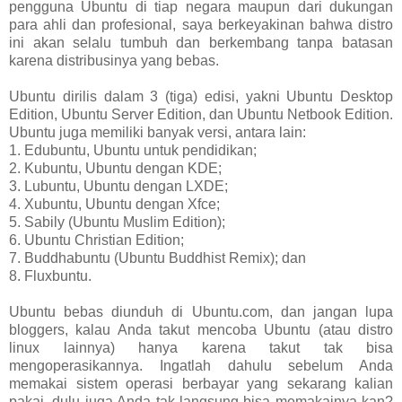
pengguna Ubuntu di tiap negara maupun dari dukungan
para ahli dan profesional, saya berkeyakinan bahwa distro
ini akan selalu tumbuh dan berkembang tanpa batasan
karena distribusinya yang bebas.
Ubuntu dirilis dalam 3 (tiga) edisi, yakni Ubuntu Desktop
Edition, Ubuntu Server Edition, dan Ubuntu Netbook Edition.
Ubuntu juga memiliki banyak versi, antara lain:
1. Edubuntu, Ubuntu untuk pendidikan;
2. Kubuntu, Ubuntu dengan KDE;
3. Lubuntu, Ubuntu dengan LXDE;
4. Xubuntu, Ubuntu dengan Xfce;
5. Sabily (Ubuntu Muslim Edition);
6. Ubuntu Christian Edition;
7. Buddhabuntu (Ubuntu Buddhist Remix); dan
8. Fluxbuntu.
Ubuntu bebas diunduh di Ubuntu.com, dan jangan lupa
bloggers, kalau Anda takut mencoba Ubuntu (atau distro
linux lainnya) hanya karena takut tak bisa
mengoperasikannya. Ingatlah dahulu sebelum Anda
memakai sistem operasi berbayar yang sekarang kalian
pakai, dulu juga Anda tak langsung bisa memakainya kan?