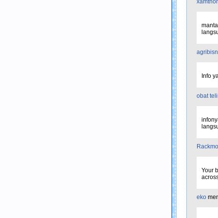
xamthon
mantap
langsu
agribisn
Info 
obat tel
infony
langsu
Rackmo
Your b
across
eko
men