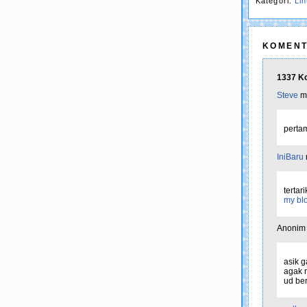
Kategori:
Li
KOMENT
1337 Ko
Steve
me
pertam
IniBaru
terta
my blo
Anonim 
asik g
agak r
ud ber