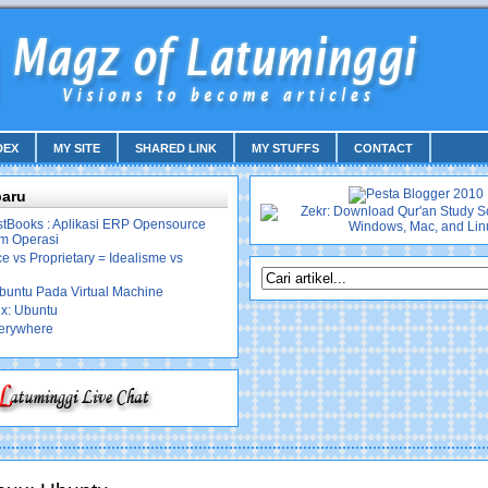
DEX
MY SITE
SHARED LINK
MY STUFFS
CONTACT
baru
stBooks : Aplikasi ERP Opensource
em Operasi
 vs Proprietary = Idealisme vs
Ubuntu Pada Virtual Machine
ux: Ubuntu
erywhere