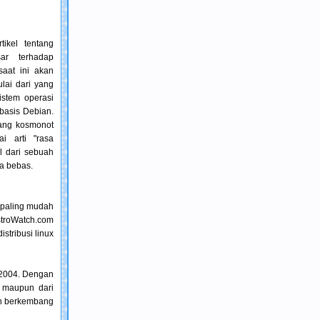
ikel tentang
ar terhadap
saat ini akan
lai dari yang
istem operasi
rbasis Debian.
rang kosmonot
i arti "rasa
l dari sebuah
ra bebas.
 paling mudah
stroWatch.com
stribusi linux
r 2004. Dengan
 maupun dari
dan berkembang