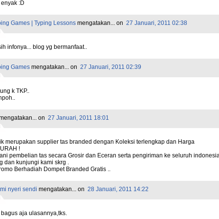
 enyak :D
ping Games | Typing Lessons
mengatakan...
on
27 Januari, 2011 02:38
h infonya... blog yg bermanfaat..
ping Games
mengatakan...
on
27 Januari, 2011 02:39
ung k TKP..
npoh..
mengatakan...
on
27 Januari, 2011 18:01
ik merupakan supplier tas branded dengan Koleksi terlengkap dan Harga
URAH !
ni pembelian tas secara Grosir dan Eceran serta pengiriman ke seluruh indonesia
 dan kunjungi kami skrg .
romo Berhadiah Dompet Branded Gratis ..
mi nyeri sendi
mengatakan...
on
28 Januari, 2011 14:22
 bagus aja ulasannya,tks.