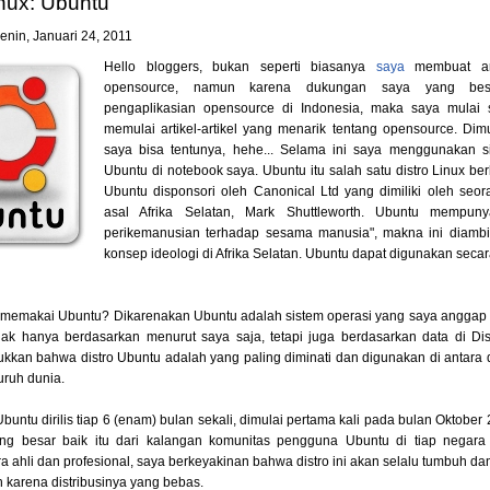
inux: Ubuntu
enin, Januari 24, 2011
Hello bloggers, bukan seperti biasanya
saya
membuat art
opensource, namun karena dukungan saya yang bes
pengaplikasian opensource di Indonesia, maka saya mulai 
memulai artikel-artikel yang menarik tentang opensource. Dimu
saya bisa tentunya, hehe... Selama ini saya menggunakan s
Ubuntu di notebook saya. Ubuntu itu salah satu distro Linux be
Ubuntu disponsori oleh Canonical Ltd yang dimiliki oleh seo
asal Afrika Selatan, Mark Shuttleworth. Ubuntu mempunya
perikemanusian terhadap sesama manusia", makna ini diambi
konsep ideologi di Afrika Selatan. Ubuntu dapat digunakan seca
memakai Ubuntu? Dikarenakan Ubuntu adalah sistem operasi yang saya anggap
Tidak hanya berdasarkan menurut saya saja, tetapi juga berdasarkan data di Di
kan bahwa distro Ubuntu adalah yang paling diminati dan digunakan di antara di
luruh dunia.
Ubuntu dirilis tiap 6 (enam) bulan sekali, dimulai pertama kali pada bulan Oktobe
ng besar baik itu dari kalangan komunitas pengguna Ubuntu di tiap negara
 ahli dan profesional, saya berkeyakinan bahwa distro ini akan selalu tumbuh 
 karena distribusinya yang bebas.