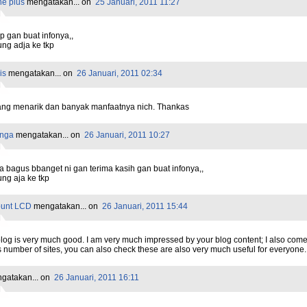
e plus
mengatakan...
on
25 Januari, 2011 11:27
 gan buat infonya,,
ng adja ke tkp
is
mengatakan...
on
26 Januari, 2011 02:34
yang menarik dan banyak manfaatnya nich. Thankas
inga
mengatakan...
on
26 Januari, 2011 10:27
a bagus bbanget ni gan terima kasih gan buat infonya,,
ng aja ke tkp
unt LCD
mengatakan...
on
26 Januari, 2011 15:44
log is very much good. I am very much impressed by your blog content; I also com
 number of sites, you can also check these are also very much useful for everyone.
gatakan...
on
26 Januari, 2011 16:11