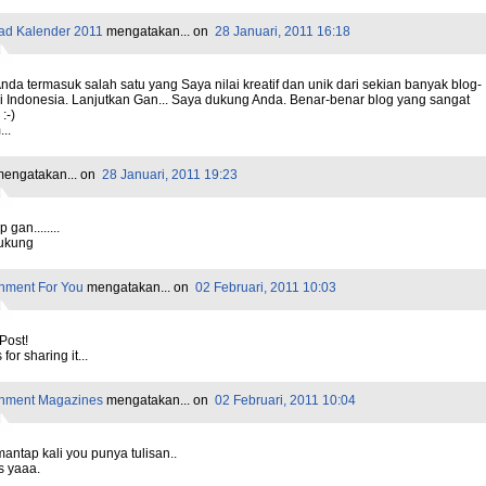
ad Kalender 2011
mengatakan...
on
28 Januari, 2011 16:18
nda termasuk salah satu yang Saya nilai kreatif dan unik dari sekian banyak blog-
di Indonesia. Lanjutkan Gan... Saya dukung Anda. Benar-benar blog yang sangat
:-)
..
engatakan...
on
28 Januari, 2011 19:23
 gan........
ukung
inment For You
mengatakan...
on
02 Februari, 2011 10:03
Post!
for sharing it...
inment Magazines
mengatakan...
on
02 Februari, 2011 10:04
antap kali you punya tulisan..
s yaaa.