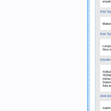
enyak
Kids Ty
Makasi
Kids Ty
Langs
Nice i
hzbutik
HzBut
TERM
melaya
Datang
Ada p
obat ala
makin