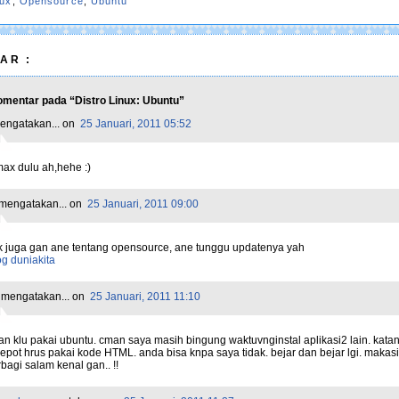
nux
,
Opensource
,
Ubuntu
AR :
mentar pada “Distro Linux: Ubuntu”
ngatakan...
on
25 Januari, 2011 05:52
ax dulu ah,hehe :)
mengatakan...
on
25 Januari, 2011 09:00
rik juga gan ane tentang opensource, ane tunggu updatenya yah
g duniakita
mengatakan...
on
25 Januari, 2011 11:10
an klu pakai ubuntu. cman saya masih bingung waktuvnginstal aplikasi2 lain. kata
epot hrus pakai kode HTML. anda bisa knpa saya tidak. bejar dan bejar lgi. makas
bagi salam kenal gan.. !!