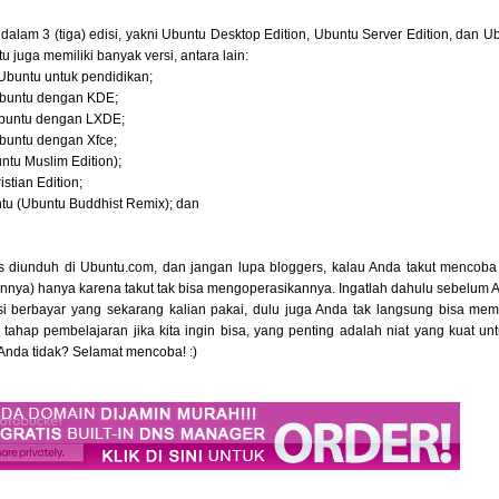
s dalam 3 (tiga) edisi, yakni Ubuntu Desktop Edition, Ubuntu Server Edition, dan 
u juga memiliki banyak versi, antara lain:
Ubuntu untuk pendidikan;
Ubuntu dengan KDE;
Ubuntu dengan LXDE;
Ubuntu dengan Xfce;
untu Muslim Edition);
stian Edition;
tu (Ubuntu Buddhist Remix); dan
 diunduh di Ubuntu.com, dan jangan lupa bloggers, kalau Anda takut mencoba
lainnya) hanya karena takut tak bisa mengoperasikannya. Ingatlah dahulu sebelu
si berbayar yang sekarang kalian pakai, dulu juga Anda tak langsung bisa me
ahap pembelajaran jika kita ingin bisa, yang penting adalah niat yang kuat un
Anda tidak? Selamat mencoba! :)