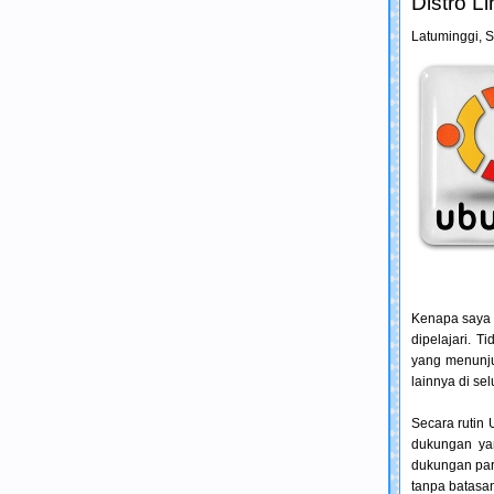
Distro L
Latuminggi,
S
Kenapa saya 
dipelajari. 
yang menunjuk
lainnya di se
Secara rutin 
dukungan ya
dukungan para
tanpa batasan