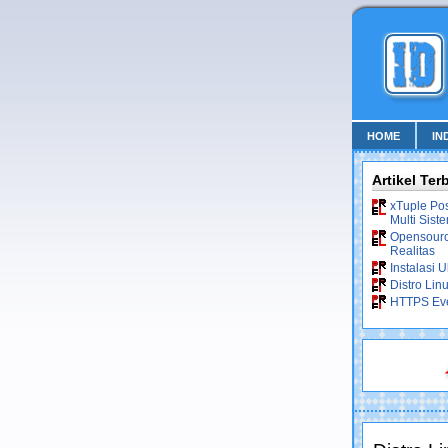
HOME
IN
Artikel Ter
xTuple Po
Multi Sist
Opensource
Realitas
Instalasi 
Distro Lin
HTTPS Ev