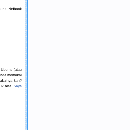
Ubuntu Netbook
 Ubuntu (atau
m Anda memakai
makainya kan?
tuk bisa.
Saya