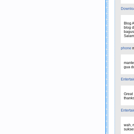
Downlo
Blog A
blog 
bagus 
Salam.
phone
m
mantep
gua d
Enterta
Great 
thanks 
Enterta
wah, m
sukse