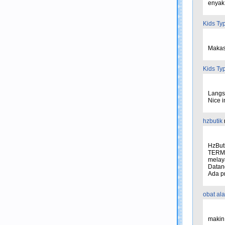
enyak
Kids Ty
Makasi
Kids Ty
Langs
Nice i
hzbutik
HzBut
TERM
melaya
Datang
Ada p
obat ala
makin