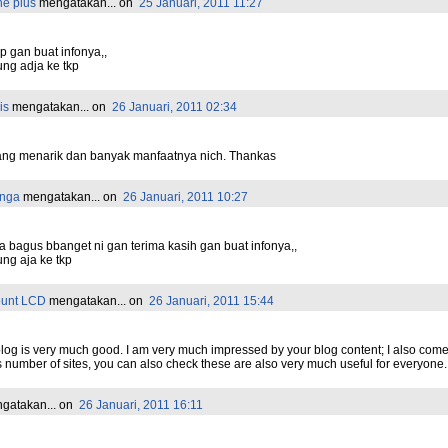
e plus
mengatakan...
on
25 Januari, 2011 11:27
 gan buat infonya,,
ng adja ke tkp
is
mengatakan...
on
26 Januari, 2011 02:34
yang menarik dan banyak manfaatnya nich. Thankas
inga
mengatakan...
on
26 Januari, 2011 10:27
a bagus bbanget ni gan terima kasih gan buat infonya,,
ng aja ke tkp
unt LCD
mengatakan...
on
26 Januari, 2011 15:44
log is very much good. I am very much impressed by your blog content; I also com
 number of sites, you can also check these are also very much useful for everyone.
gatakan...
on
26 Januari, 2011 16:11