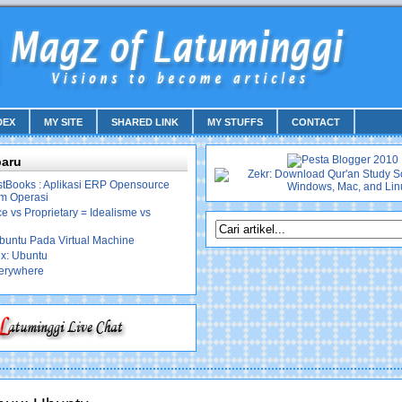
DEX
MY SITE
SHARED LINK
MY STUFFS
CONTACT
baru
stBooks : Aplikasi ERP Opensource
em Operasi
 vs Proprietary = Idealisme vs
Ubuntu Pada Virtual Machine
ux: Ubuntu
erywhere