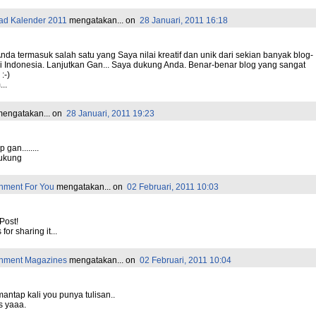
ad Kalender 2011
mengatakan...
on
28 Januari, 2011 16:18
nda termasuk salah satu yang Saya nilai kreatif dan unik dari sekian banyak blog-
di Indonesia. Lanjutkan Gan... Saya dukung Anda. Benar-benar blog yang sangat
:-)
..
engatakan...
on
28 Januari, 2011 19:23
 gan........
ukung
inment For You
mengatakan...
on
02 Februari, 2011 10:03
Post!
for sharing it...
inment Magazines
mengatakan...
on
02 Februari, 2011 10:04
antap kali you punya tulisan..
s yaaa.