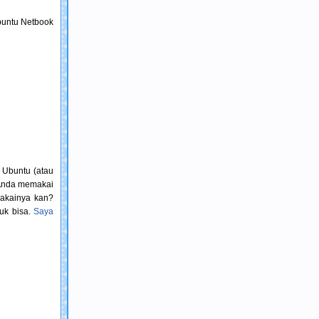
Ubuntu Netbook
 Ubuntu (atau
m Anda memakai
makainya kan?
tuk bisa.
Saya