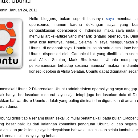
inux: Ubuntu
enin, Januari 24, 2011
Hello bloggers, bukan seperti biasanya
saya
membuat art
opensource, namun karena dukungan saya yang bes
pengaplikasian opensource di Indonesia, maka saya mulai 
memulai artikel-artikel yang menarik tentang opensource. Dimu
saya bisa tentunya, hehe... Selama ini saya menggunakan s
Ubuntu di notebook saya. Ubuntu itu salah satu distro Linux be
Ubuntu disponsori oleh Canonical Ltd yang dimiliki oleh seo
asal Afrika Selatan, Mark Shuttleworth. Ubuntu mempunya
perikemanusian terhadap sesama manusia", makna ini diambi
konsep ideologi di Afrika Selatan. Ubuntu dapat digunakan seca
memakai Ubuntu? Dikarenakan Ubuntu adalah sistem operasi yang saya anggap
Tidak hanya berdasarkan menurut saya saja, tetapi juga berdasarkan data di Di
kan bahwa distro Ubuntu adalah yang paling diminati dan digunakan di antara di
luruh dunia.
Ubuntu dirilis tiap 6 (enam) bulan sekali, dimulai pertama kali pada bulan Oktobe
ng besar baik itu dari kalangan komunitas pengguna Ubuntu di tiap negara
 ahli dan profesional, saya berkeyakinan bahwa distro ini akan selalu tumbuh 
 karena distribusinya yang bebas.