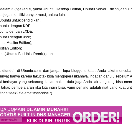
s dalam 3 (tiga) edisi, yakni Ubuntu Desktop Edition, Ubuntu Server Edition, dan 
u juga memiliki banyak versi, antara lain:
Ubuntu untuk pendidikan;
Ubuntu dengan KDE;
Ubuntu dengan LXDE;
Ubuntu dengan Xfce;
untu Muslim Edition);
stian Edition;
tu (Ubuntu Buddhist Remix); dan
 diunduh di Ubuntu.com, dan jangan lupa bloggers, kalau Anda takut mencoba
lainnya) hanya karena takut tak bisa mengoperasikannya. Ingatlah dahulu sebelu
si berbayar yang sekarang kalian pakai, dulu juga Anda tak langsung bisa me
ahap pembelajaran jika kita ingin bisa, yang penting adalah niat yang kuat un
Anda tidak? Selamat mencoba! :)