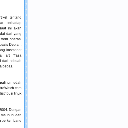
ikel tentang
ar terhadap
saat ini akan
lai dari yang
istem operasi
rbasis Debian.
rang kosmonot
i arti "rasa
l dari sebuah
ra bebas.
 paling mudah
stroWatch.com
stribusi linux
r 2004. Dengan
 maupun dari
dan berkembang