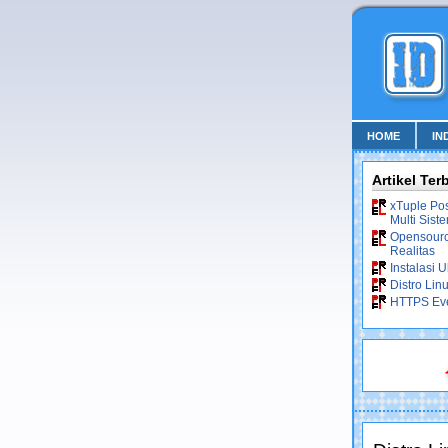
HOME
IN
Artikel Ter
xTuple Po
Multi Sist
Opensource
Realitas
Instalasi 
Distro Lin
HTTPS Ev