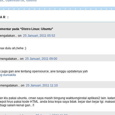
nux
,
Opensource
,
Ubuntu
AR :
mentar pada “Distro Linux: Ubuntu”
ngatakan...
on
25 Januari, 2011 05:52
ax dulu ah,hehe :)
mengatakan...
on
25 Januari, 2011 09:00
rik juga gan ane tentang opensource, ane tunggu updatenya yah
g duniakita
mengatakan...
on
25 Januari, 2011 11:10
an klu pakai ubuntu. cman saya masih bingung waktuvnginstal aplikasi2 lain. kata
epot hrus pakai kode HTML. anda bisa knpa saya tidak. bejar dan bejar lgi. makas
bagi salam kenal gan.. !!