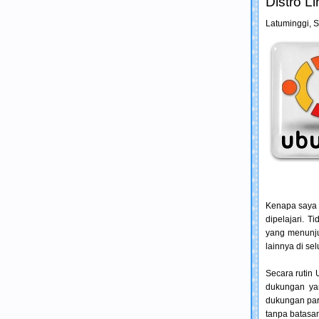
Distro L
Latuminggi,
S
Kenapa saya 
dipelajari. 
yang menunjuk
lainnya di se
Secara rutin 
dukungan ya
dukungan para
tanpa batasan