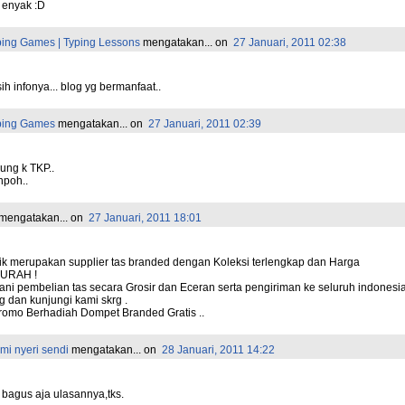
 enyak :D
ping Games | Typing Lessons
mengatakan...
on
27 Januari, 2011 02:38
h infonya... blog yg bermanfaat..
ping Games
mengatakan...
on
27 Januari, 2011 02:39
ung k TKP..
npoh..
mengatakan...
on
27 Januari, 2011 18:01
ik merupakan supplier tas branded dengan Koleksi terlengkap dan Harga
URAH !
ni pembelian tas secara Grosir dan Eceran serta pengiriman ke seluruh indonesia
 dan kunjungi kami skrg .
romo Berhadiah Dompet Branded Gratis ..
mi nyeri sendi
mengatakan...
on
28 Januari, 2011 14:22
 bagus aja ulasannya,tks.