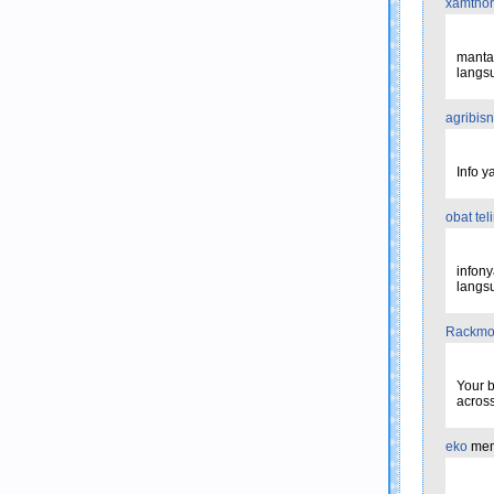
xamthon
mantap
langsu
agribisn
Info 
obat tel
infony
langsu
Rackmo
Your b
across
eko
men