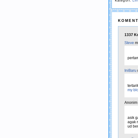
Kategori:
Li
KOMENT
1337 Ko
Steve
me
pertam
IniBaru
terta
my blo
Anonim 
asik g
agak r
ud ber