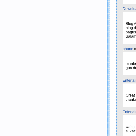
Downlo
Blog A
blog 
bagus 
Salam.
phone
m
mantep
gua d
Enterta
Great 
thanks 
Enterta
wah, m
sukse