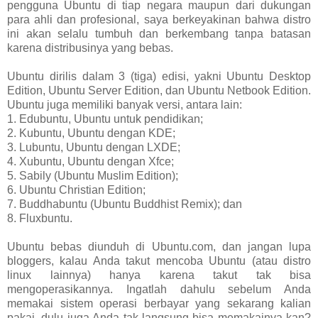
pengguna Ubuntu di tiap negara maupun dari dukungan
para ahli dan profesional, saya berkeyakinan bahwa distro
ini akan selalu tumbuh dan berkembang tanpa batasan
karena distribusinya yang bebas.
Ubuntu dirilis dalam 3 (tiga) edisi, yakni Ubuntu Desktop
Edition, Ubuntu Server Edition, dan Ubuntu Netbook Edition.
Ubuntu juga memiliki banyak versi, antara lain:
1. Edubuntu, Ubuntu untuk pendidikan;
2. Kubuntu, Ubuntu dengan KDE;
3. Lubuntu, Ubuntu dengan LXDE;
4. Xubuntu, Ubuntu dengan Xfce;
5. Sabily (Ubuntu Muslim Edition);
6. Ubuntu Christian Edition;
7. Buddhabuntu (Ubuntu Buddhist Remix); dan
8. Fluxbuntu.
Ubuntu bebas diunduh di Ubuntu.com, dan jangan lupa
bloggers, kalau Anda takut mencoba Ubuntu (atau distro
linux lainnya) hanya karena takut tak bisa
mengoperasikannya. Ingatlah dahulu sebelum Anda
memakai sistem operasi berbayar yang sekarang kalian
pakai, dulu juga Anda tak langsung bisa memakainya kan?