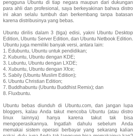
pengguna Ubuntu di tiap negara maupun dari dukungan
para ahli dan profesional, saya berkeyakinan bahwa distro
ini akan selalu tumbuh dan berkembang tanpa batasan
karena distribusinya yang bebas.
Ubuntu dirilis dalam 3 (tiga) edisi, yakni Ubuntu Desktop
Edition, Ubuntu Server Edition, dan Ubuntu Netbook Edition.
Ubuntu juga memiliki banyak versi, antara lain:
1. Edubuntu, Ubuntu untuk pendidikan;
2. Kubuntu, Ubuntu dengan KDE;
3. Lubuntu, Ubuntu dengan LXDE;
4. Xubuntu, Ubuntu dengan Xfce;
5. Sabily (Ubuntu Muslim Edition);
6. Ubuntu Christian Edition;
7. Buddhabuntu (Ubuntu Buddhist Remix); dan
8. Fluxbuntu.
Ubuntu bebas diunduh di Ubuntu.com, dan jangan lupa
bloggers, kalau Anda takut mencoba Ubuntu (atau distro
linux lainnya) hanya karena takut tak bisa
mengoperasikannya. Ingatlah dahulu sebelum Anda
memakai sistem operasi berbayar yang sekarang kalian
pakai, dulu juga Anda tak langsung bisa memakainya kan?