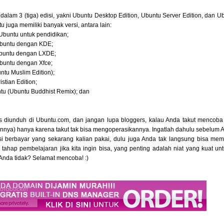
s dalam 3 (tiga) edisi, yakni Ubuntu Desktop Edition, Ubuntu Server Edition, dan 
u juga memiliki banyak versi, antara lain:
Ubuntu untuk pendidikan;
Ubuntu dengan KDE;
Ubuntu dengan LXDE;
Ubuntu dengan Xfce;
untu Muslim Edition);
stian Edition;
tu (Ubuntu Buddhist Remix); dan
 diunduh di Ubuntu.com, dan jangan lupa bloggers, kalau Anda takut mencoba
lainnya) hanya karena takut tak bisa mengoperasikannya. Ingatlah dahulu sebelu
si berbayar yang sekarang kalian pakai, dulu juga Anda tak langsung bisa me
ahap pembelajaran jika kita ingin bisa, yang penting adalah niat yang kuat un
Anda tidak? Selamat mencoba! :)