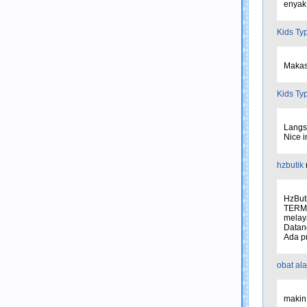
enyak
Kids Ty
Makasi
Kids Ty
Langs
Nice i
hzbutik
HzBut
TERM
melaya
Datang
Ada p
obat ala
makin