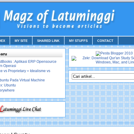
DEX
MY SITE
SHARED LINK
MY STUFFS
CONTACT
baru
stBooks : Aplikasi ERP Opensource
em Operasi
 vs Proprietary = Idealisme vs
Ubuntu Pada Virtual Machine
ux: Ubuntu
erywhere