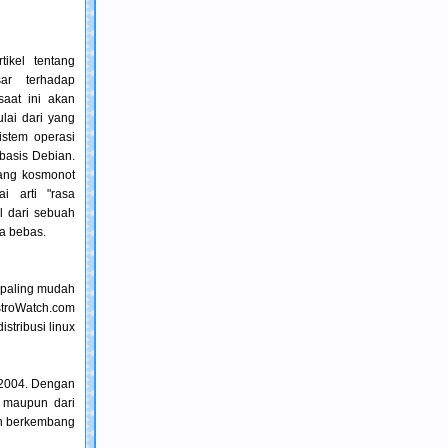
ikel tentang
ar terhadap
saat ini akan
lai dari yang
istem operasi
rbasis Debian.
rang kosmonot
i arti "rasa
l dari sebuah
ra bebas.
 paling mudah
stroWatch.com
stribusi linux
r 2004. Dengan
 maupun dari
dan berkembang