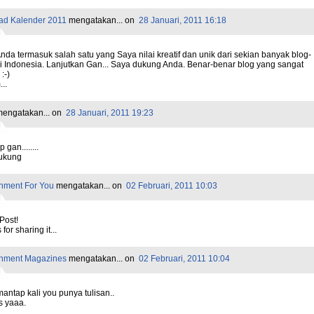
ad Kalender 2011
mengatakan...
on
28 Januari, 2011 16:18
nda termasuk salah satu yang Saya nilai kreatif dan unik dari sekian banyak blog-
di Indonesia. Lanjutkan Gan... Saya dukung Anda. Benar-benar blog yang sangat
:-)
..
engatakan...
on
28 Januari, 2011 19:23
 gan........
ukung
inment For You
mengatakan...
on
02 Februari, 2011 10:03
Post!
for sharing it...
inment Magazines
mengatakan...
on
02 Februari, 2011 10:04
antap kali you punya tulisan..
s yaaa.