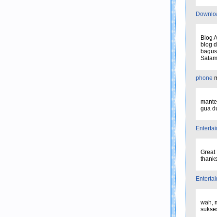
Downlo
Blog A
blog 
bagus 
Salam.
phone
m
mantep
gua d
Enterta
Great 
thanks 
Enterta
wah, m
sukse