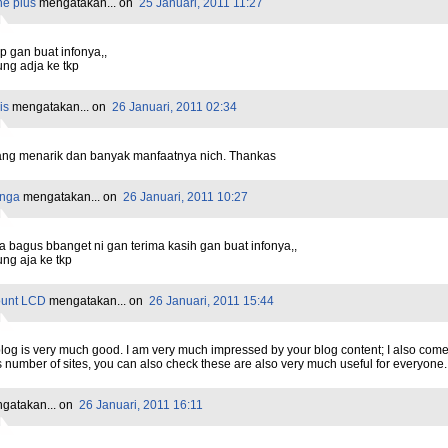
e plus
mengatakan...
on
25 Januari, 2011 11:27
 gan buat infonya,,
ng adja ke tkp
is
mengatakan...
on
26 Januari, 2011 02:34
yang menarik dan banyak manfaatnya nich. Thankas
inga
mengatakan...
on
26 Januari, 2011 10:27
a bagus bbanget ni gan terima kasih gan buat infonya,,
ng aja ke tkp
unt LCD
mengatakan...
on
26 Januari, 2011 15:44
log is very much good. I am very much impressed by your blog content; I also com
 number of sites, you can also check these are also very much useful for everyone.
gatakan...
on
26 Januari, 2011 16:11