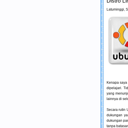
Distro L
Latuminggi,
S
Kenapa saya 
dipelajari. 
yang menunjuk
lainnya di se
Secara rutin 
dukungan ya
dukungan para
tanpa batasan