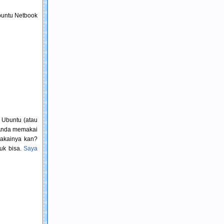
Ubuntu Netbook
 Ubuntu (atau
m Anda memakai
makainya kan?
tuk bisa.
Saya