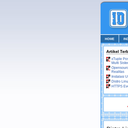
HOME
IN
Artikel Ter
xTuple Po
Multi Sist
Opensource
Realitas
Instalasi 
Distro Lin
HTTPS Ev