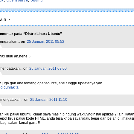
nux
,
Opensource
,
Ubuntu
AR :
mentar pada “Distro Linux: Ubuntu”
ngatakan...
on
25 Januari, 2011 05:52
ax dulu ah,hehe :)
mengatakan...
on
25 Januari, 2011 09:00
rik juga gan ane tentang opensource, ane tunggu updatenya yah
g duniakita
mengatakan...
on
25 Januari, 2011 11:10
an klu pakai ubuntu. cman saya masih bingung waktuvnginstal aplikasi2 lain. kata
epot hrus pakai kode HTML. anda bisa knpa saya tidak. bejar dan bejar lgi. makas
bagi salam kenal gan.. !!