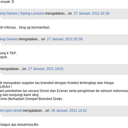
 enyak :D
ping Games | Typing Lessons
mengatakan...
on
27 Januari, 2011 02:38
h infonya... blog yg bermanfaat..
ping Games
mengatakan...
on
27 Januari, 2011 02:39
ung k TKP..
npoh..
mengatakan...
on
27 Januari, 2011 18:01
ik merupakan supplier tas branded dengan Koleksi terlengkap dan Harga
URAH !
ni pembelian tas secara Grosir dan Eceran serta pengiriman ke seluruh indonesia
 dan kunjungi kami skrg .
romo Berhadiah Dompet Branded Gratis ..
mi nyeri sendi
mengatakan...
on
28 Januari, 2011 14:22
 bagus aja ulasannya,tks.