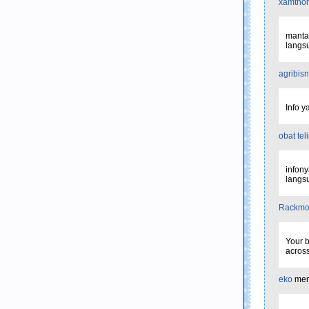
xamthon
mantap
langsu
agribisn
Info 
obat tel
infony
langsu
Rackmo
Your b
across
eko
men