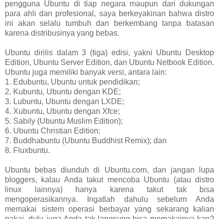
pengguna Ubuntu di tiap negara maupun dari dukungan
para ahli dan profesional, saya berkeyakinan bahwa distro
ini akan selalu tumbuh dan berkembang tanpa batasan
karena distribusinya yang bebas.
Ubuntu dirilis dalam 3 (tiga) edisi, yakni Ubuntu Desktop
Edition, Ubuntu Server Edition, dan Ubuntu Netbook Edition.
Ubuntu juga memiliki banyak versi, antara lain:
1. Edubuntu, Ubuntu untuk pendidikan;
2. Kubuntu, Ubuntu dengan KDE;
3. Lubuntu, Ubuntu dengan LXDE;
4. Xubuntu, Ubuntu dengan Xfce;
5. Sabily (Ubuntu Muslim Edition);
6. Ubuntu Christian Edition;
7. Buddhabuntu (Ubuntu Buddhist Remix); dan
8. Fluxbuntu.
Ubuntu bebas diunduh di Ubuntu.com, dan jangan lupa
bloggers, kalau Anda takut mencoba Ubuntu (atau distro
linux lainnya) hanya karena takut tak bisa
mengoperasikannya. Ingatlah dahulu sebelum Anda
memakai sistem operasi berbayar yang sekarang kalian
pakai, dulu juga Anda tak langsung bisa memakainya kan?