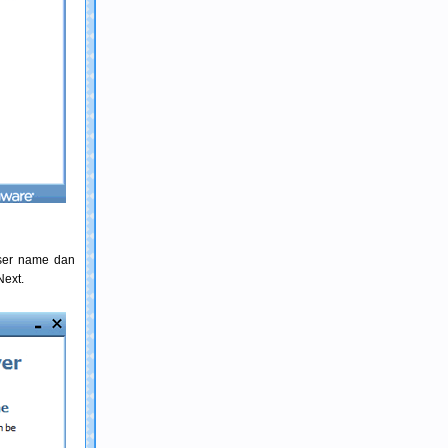
User name dan
Next.