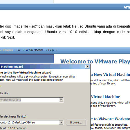
taller disc image file (iso)" dan masukkan letak file .iso Ubuntu yang ada di kompu
ini saya telah mengunduh Ubuntu versi 10.10 edisi desktop dengan code n
klik Next.