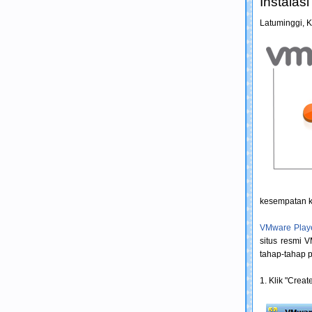
Instalas
Latuminggi,
K
kesempatan k
VMware Play
situs resmi 
tahap-tahap p
1. Klik "Crea