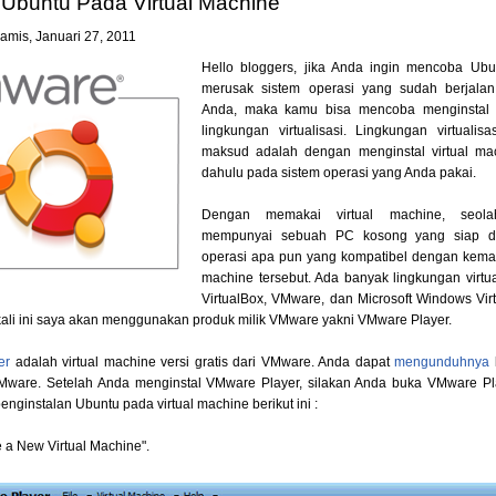
i Ubuntu Pada Virtual Machine
amis, Januari 27, 2011
Hello bloggers, jika Anda ingin mencoba Ubun
merusak sistem operasi yang sudah berjalan
Anda, maka kamu bisa mencoba menginstal
lingkungan virtualisasi. Lingkungan virtuali
maksud adalah dengan menginstal virtual mac
dahulu pada sistem operasi yang Anda pakai.
Dengan memakai virtual machine, seola
mempunyai sebuah PC kosong yang siap dii
operasi apa pun yang kompatibel dengan kema
machine tersebut. Ada banyak lingkungan virtual
VirtualBox, VMware, dan Microsoft Windows Vir
ali ini saya akan menggunakan produk milik VMware yakni VMware Player.
er
adalah virtual machine versi gratis dari VMware. Anda dapat
mengunduhnya
VMware. Setelah Anda menginstal VMware Player, silakan Anda buka VMware Pla
enginstalan Ubuntu pada virtual machine berikut ini :
te a New Virtual Machine".