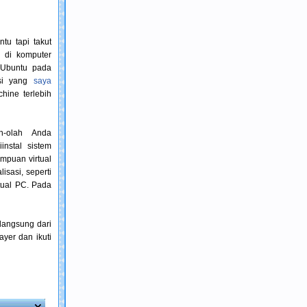
tu tapi takut
 di komputer
 Ubuntu pada
sasi yang
saya
hine terlebih
h-olah Anda
nstal sistem
mpuan virtual
isasi, seperti
tual PC. Pada
langsung dari
yer dan ikuti