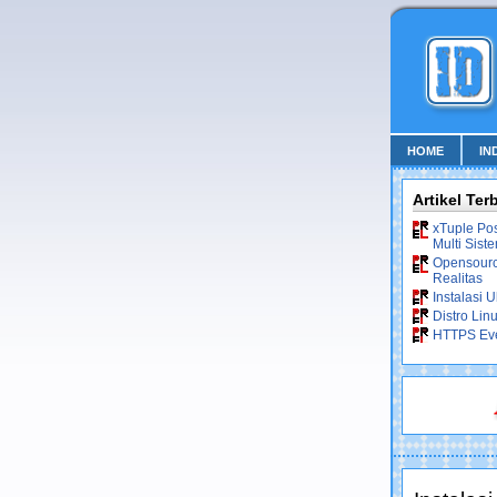
HOME
IN
Artikel Ter
xTuple Po
Multi Sist
Opensource
Realitas
Instalasi 
Distro Lin
HTTPS Ev