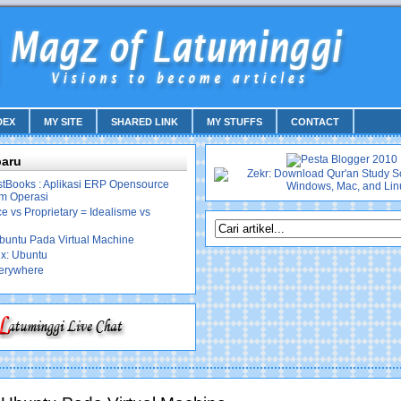
DEX
MY SITE
SHARED LINK
MY STUFFS
CONTACT
baru
stBooks : Aplikasi ERP Opensource
em Operasi
 vs Proprietary = Idealisme vs
Ubuntu Pada Virtual Machine
ux: Ubuntu
erywhere