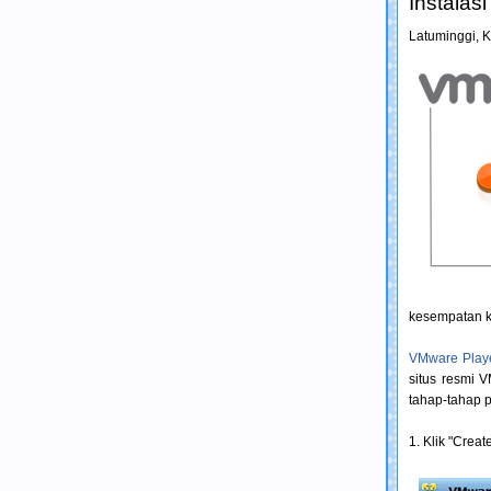
Instalas
Latuminggi,
K
kesempatan k
VMware Play
situs resmi 
tahap-tahap p
1. Klik "Crea