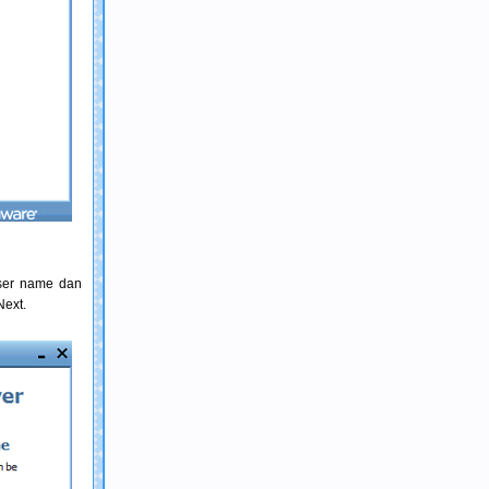
User name dan
Next.