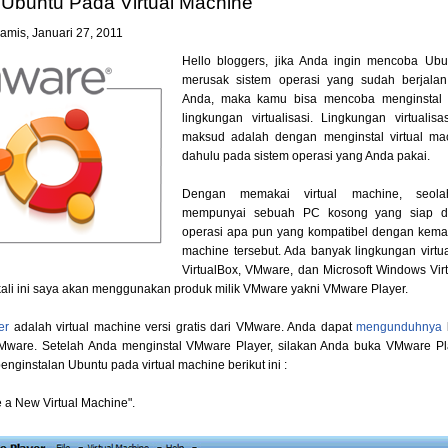
i Ubuntu Pada Virtual Machine
amis, Januari 27, 2011
Hello bloggers, jika Anda ingin mencoba Ubun
merusak sistem operasi yang sudah berjalan
Anda, maka kamu bisa mencoba menginstal
lingkungan virtualisasi. Lingkungan virtuali
maksud adalah dengan menginstal virtual mac
dahulu pada sistem operasi yang Anda pakai.
Dengan memakai virtual machine, seola
mempunyai sebuah PC kosong yang siap dii
operasi apa pun yang kompatibel dengan kema
machine tersebut. Ada banyak lingkungan virtual
VirtualBox, VMware, dan Microsoft Windows Vir
ali ini saya akan menggunakan produk milik VMware yakni VMware Player.
er
adalah virtual machine versi gratis dari VMware. Anda dapat
mengunduhnya
VMware. Setelah Anda menginstal VMware Player, silakan Anda buka VMware Pla
enginstalan Ubuntu pada virtual machine berikut ini :
te a New Virtual Machine".