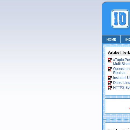
HOME
IN
Artikel Ter
xTuple Po
Multi Sist
Opensource
Realitas
Instalasi 
Distro Lin
HTTPS Ev