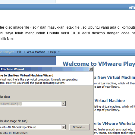
taller disc image file (iso)" dan masukkan letak file .iso Ubuntu yang ada di kompu
ini saya telah mengunduh Ubuntu versi 10.10 edisi desktop dengan code n
klik Next.