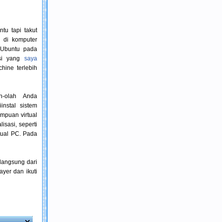
tu tapi takut
 di komputer
 Ubuntu pada
sasi yang
saya
hine terlebih
h-olah Anda
nstal sistem
mpuan virtual
isasi, seperti
tual PC. Pada
langsung dari
yer dan ikuti