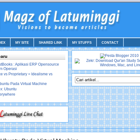
DEX
MY SITE
SHARED LINK
MY STUFFS
CONTACT
baru
stBooks : Aplikasi ERP Opensource
em Operasi
 vs Proprietary = Idealisme vs
Ubuntu Pada Virtual Machine
ux: Ubuntu
erywhere